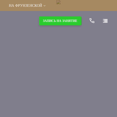
НА ФРУНЗЕНСКОЙ
МОСКВА
ЗАПИСЬ НА ЗАНЯТИЕ
В КРЫЛАТСКОМ
В СОКОЛЬНИКАХ
НА ДИНАМО
В БУТОВО
САНКТ-ПЕТЕРБУРГ
НА ВАСИЛЬЕВСКОМ ОСТРОВЕ
НА ПЕТРОВСКОМ ОСТРОВЕ
НА ЧЕРНЫШЕВСКОЙ